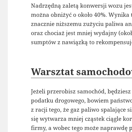
Nadrzędną zaletą konwersji wozu jest
można obniżyć o około 40%. Wynika t
znacznie niższemu zużyciu paliwa an
oraz chociaż jest mniej wydajny (oko
sumptów z nawiązką to rekompensuj
Warsztat samochod
Jeżeli przerobisz samochód, będzies
podatku drogowego, bowiem państwo
z racji tego, że gaz paliwo spalające 
się wytwarza mniej cząstek ciągle kor
firmy, a wobec tego może naprawdę p