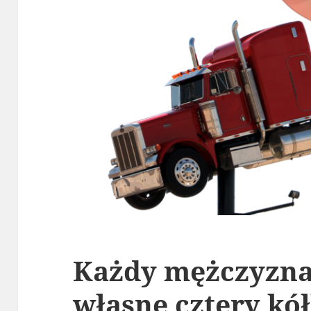
Każdy mężczyzna
własne cztery kółk