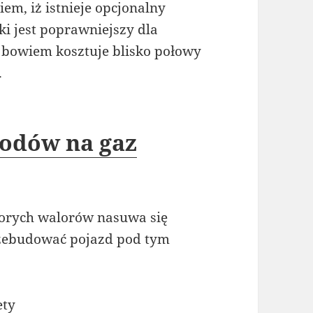
em, iż istnieje opcjonalny
i jest poprawniejszy dla
u, bowiem kosztuje blisko połowy
.
odów na gaz
sporych walorów nasuwa się
rzebudować pojazd pod tym
ety