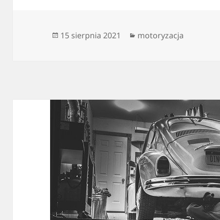
Data
Kategorie
15 sierpnia 2021
motoryzacja
publikacji