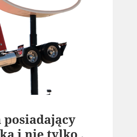
 posiadający
a i nie tylko ,