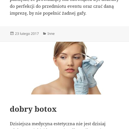
do perfekcji do przedmiotu eventu oraz czuć daną
imprezę, by nie popełnić żadnej gafy.
Data
Kategorie
23 lutego 2017
Inne
publikacji
dobry botox
Dzisiejsza medycyna estetyczna nie jest dzisiaj