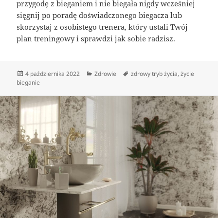
przygodę z bieganiem i nie biegała nigdy wcześniej
sięgnij po poradę doświadczonego biegacza lub
skorzystaj z osobistego trenera, który ustali Twój
plan treningowy i sprawdzi jak sobie radzisz.
Data
Kategorie
Tagi
4 października 2022
Zdrowie
zdrowy tryb życia
,
życie
publikacji
bieganie