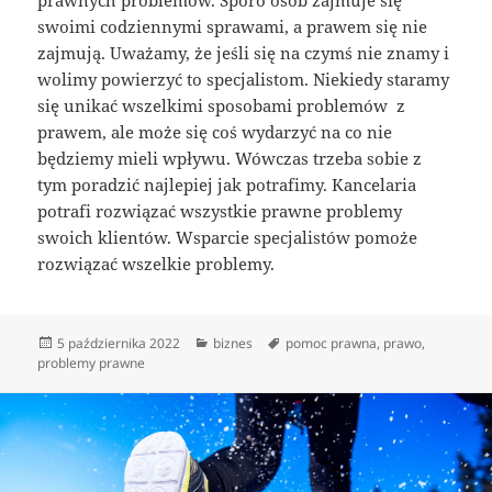
prawnych problemów. Sporo osób zajmuje się
swoimi codziennymi sprawami, a prawem się nie
zajmują. Uważamy, że jeśli się na czymś nie znamy i
wolimy powierzyć to specjalistom. Niekiedy staramy
się unikać wszelkimi sposobami problemów z
prawem, ale może się coś wydarzyć na co nie
będziemy mieli wpływu. Wówczas trzeba sobie z
tym poradzić najlepiej jak potrafimy. Kancelaria
potrafi rozwiązać wszystkie prawne problemy
swoich klientów. Wsparcie specjalistów pomoże
rozwiązać wszelkie problemy.
Data
Kategorie
Tagi
5 października 2022
biznes
pomoc prawna
,
prawo
,
publikacji
problemy prawne